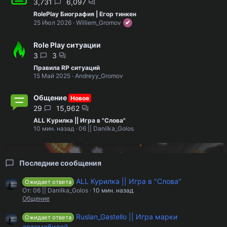
3,731
6,097
RolePlay Биография | Егор тинкен
25 Июл 2026
Williem_Gromov
Role Play ситуации
3
3
Правила RP ситуаций
15 Май 2025
Andreyy_Gromov
Общение
Новое
29
15,962
ALL Курилка || Игра в "Слова"
10 мин. назад
06 || Danilka_Golos
Последние сообщения
ALL Курилка || Игра в "Слова"
Ожидает ответа
От: 06 || Danilka_Golos
10 мин. назад
Общение
Ruslan_Gastello || Игра марки
Ожидает ответа
автомобилей