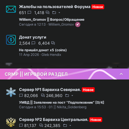
Жалобы на пользователей Форума
Новое
651
1,418
Williem_Gromov || Вопрос/Обращение
Сегодня в 12:13
Williem_Gromov
Донат услуги
2,564
6,404
Не пришёл донат x5 (coins)
11 Апр 2026
Gleb Hendix
CRMP || ИГРОВОЙ РАЗДЕЛ
Сервер №1 Барвиха Северная.
Новое
82,066
246,960
УМВД || Заявление на пост "Подполковник" [0/4]
Сегодня в 15:53
01 || Nikita_Goldenberg
Сервер №2 Барвиха Центральная.
Новое
81,137
242,385