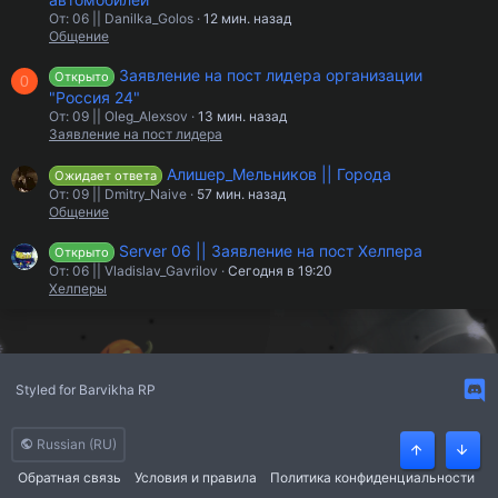
От: 06 || Danilka_Golos
12 мин. назад
Общение
Заявление на пост лидера организации
Открыто
0
"Россия 24"
От: 09 || Oleg_Alexsov
13 мин. назад
Заявление на пост лидера
Алишер_Мельников || Города
Ожидает ответа
От: 09 || Dmitry_Naive
57 мин. назад
Общение
Server 06 || Заявление на пост Хелпера
Открыто
От: 06 || Vladislav_Gavrilov
Сегодня в 19:20
Хелперы
Styled for Barvikha RP
Russian (RU)
Сверху
Сниз
Обратная связь
Условия и правила
Политика конфиденциальности