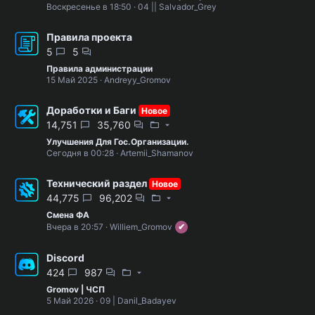
Воскресенье в 18:50
04 || Salvador_Grey
Правила проекта
5
5
Правила администрации
15 Май 2025
Andreyy_Gromov
Доработки и Баги
Новое
14,751
35,760
Улучшения Для Гос.Организации.
Сегодня в 00:28
Artemii_Shamanov
Технический раздел
Новое
44,775
96,202
Смена ФА
Вчера в 20:57
Williem_Gromov
Discord
424
987
Gromov | ЧСП
5 Май 2026
09 | Danil_Badayev