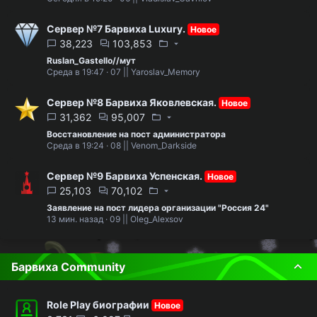
Сервер №7 Барвиха Luxury.
Новое
38,223
103,853
Ruslan_Gastello//мут
Среда в 19:47
07 || Yaroslav_Memory
Сервер №8 Барвиха Яковлевская.
Новое
31,362
95,007
Восстановление на пост администратора
Среда в 19:24
08 || Venom_Darkside
Сервер №9 Барвиха Успенская.
Новое
25,103
70,102
Заявление на пост лидера организации "Россия 24"
13 мин. назад
09 || Oleg_Alexsov
Барвиха Community
Role Play биографии
Новое