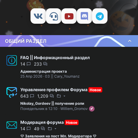
ОБЩИЙ РАЗДЕЛ
FAQ || Информационный раздел
14
233
Администрация проекта
25 Апр 2026
03 || Cary_Youmanz
Управление профилем Форума
Новое
643
1,209
Nikolay_Gordeev || получение роли
Понедельник в 12:10
Williem_Gromov
Модерация форума
Новое
14
49
♡ Заявления на пост Мл. Модератора ♡