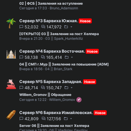
02 | ФСБ | Заявления на вступление
Сегодня в 17:33
Bruno_Adamsonn
Сервер №3 Барвиха Южная.
Новое
52,032
147,972
[ОТКРЫТО] 03 || Заявление на пост Хелпера
Вчера в 21:20
03 || Spark_Hunterkillz
Сервер №4 Барвиха Восточная.
Новое
58,138
165,414
04 || СМП г.Мур || Заявление на повышение [ADM]
Вчера в 18:56
04 || Brian_Stark
Сервер №5 Барвиха Западная.
Новое
48,714
150,747
Williem_Gromov || Обращение
Сегодня в 12:22
Williem_Gromov
Сервер №6 Барвиха Измайловская.
Новое
42,809
127,156
Server 06 || Заявление на пост Хелпера
Сегодня в 19:20
06 || Vladislav_Gavrilov