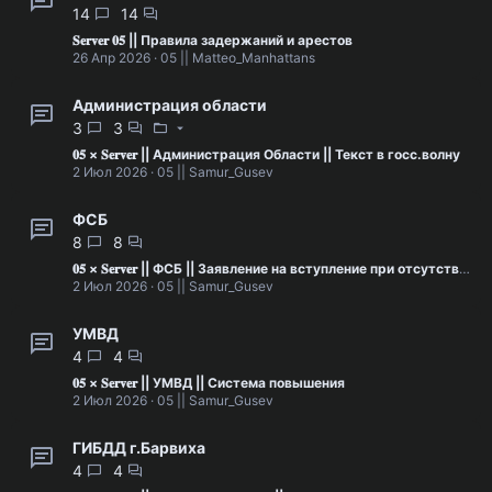
14
14
𝐒𝐞𝐫𝐯𝐞𝐫 𝟎𝟓 || Правила задержаний и арестов
26 Апр 2026
05 || Matteo_Manhattans
Администрация области
3
3
𝟎𝟓 × 𝐒𝐞𝐫𝐯𝐞𝐫 || Администрация Области || Текст в госс.волну
2 Июл 2026
05 || Samur_Gusev
ФСБ
8
8
𝟎𝟓 × 𝐒𝐞𝐫𝐯𝐞𝐫 || ФСБ || Заявление на вступление при отсутствии лидера [НЕ УДАЛЯТЬ]
2 Июл 2026
05 || Samur_Gusev
УМВД
4
4
𝟎𝟓 × 𝐒𝐞𝐫𝐯𝐞𝐫 || УМВД || Система повышения
2 Июл 2026
05 || Samur_Gusev
ГИБДД г.Барвиха
4
4