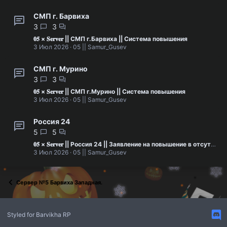
СМП г. Барвиха
3
3
𝟎𝟓 × 𝐒𝐞𝐫𝐯𝐞𝐫 || СМП г.Барвиха || Система повышения
3 Июл 2026
05 || Samur_Gusev
СМП г. Мурино
3
3
𝟎𝟓 × 𝐒𝐞𝐫𝐯𝐞𝐫 || СМП г.Мурино || Система повышения
3 Июл 2026
05 || Samur_Gusev
Россия 24
5
5
𝟎𝟓 × 𝐒𝐞𝐫𝐯𝐞𝐫 || Россия 24 || Заявление на повышение в отсутствии лидера [НЕ УДАЛЯТЬ]
3 Июл 2026
05 || Samur_Gusev
Сервер №5 Барвиха Западная.
Styled for Barvikha RP