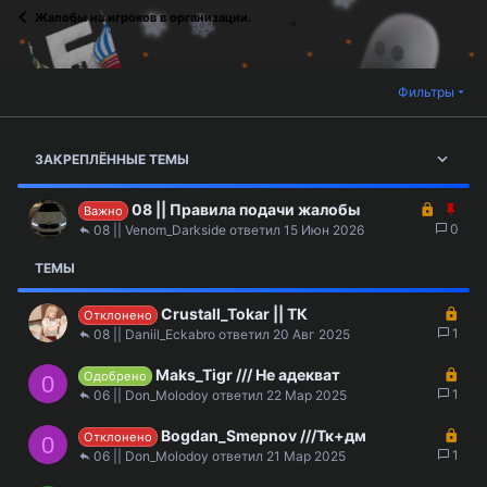
Жалобы на игроков в организации.
Фильтры
ЗАКРЕПЛЁННЫЕ ТЕМЫ
З
З
08 || Правила подачи жалобы
Важно
а
а
0
08 || Venom_Darkside
15 Июн 2026
к
к
ТЕМЫ
р
р
ы
е
т
п
З
Crustall_Tokar || ТК
Отклонено
а
л
а
1
08 || Daniil_Eckabro
20 Авг 2025
е
к
н
З
Maks_Tigr /// Не адекват
р
Одобрено
0
о
а
1
ы
06 || Don_Molodoy
22 Мар 2025
к
т
З
Bogdan_Smepnov ///Тк+дм
р
а
Отклонено
0
а
1
ы
06 || Don_Molodoy
21 Мар 2025
к
т