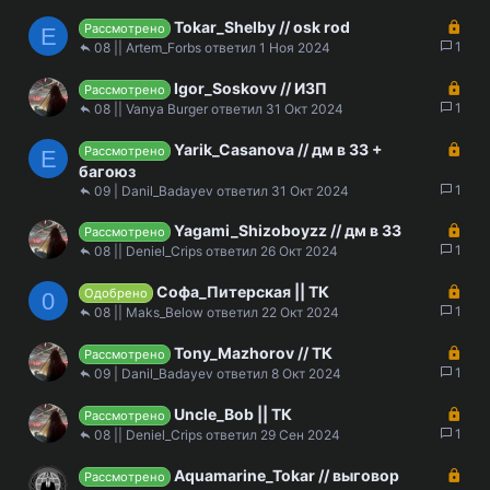
р
З
Tokar_Shelby // osk rod
ы
Рассмотрено
E
а
1
08 || Artem_Forbs
1 Ноя 2024
т
к
а
З
Igor_Soskovv // ИЗП
р
Рассмотрено
а
1
ы
08 || Vanya Burger
31 Окт 2024
к
т
З
Yarik_Casanova // дм в ЗЗ +
р
а
Рассмотрено
E
а
ы
багоюз
к
1
т
09 | Danil_Badayev
31 Окт 2024
р
а
З
Yagami_Shizoboyzz // дм в ЗЗ
ы
Рассмотрено
а
1
08 || Deniel_Crips
26 Окт 2024
т
к
а
З
Софа_Питерская || ТК
р
Одобрено
0
а
1
ы
08 || Maks_Below
22 Окт 2024
к
т
З
Tony_Mazhorov // ТК
р
а
Рассмотрено
а
1
ы
09 | Danil_Badayev
8 Окт 2024
к
т
З
Uncle_Bob || ТК
р
а
Рассмотрено
а
1
ы
08 || Deniel_Crips
29 Сен 2024
к
т
З
Aquamarine_Tokar // выговор
р
а
Рассмотрено