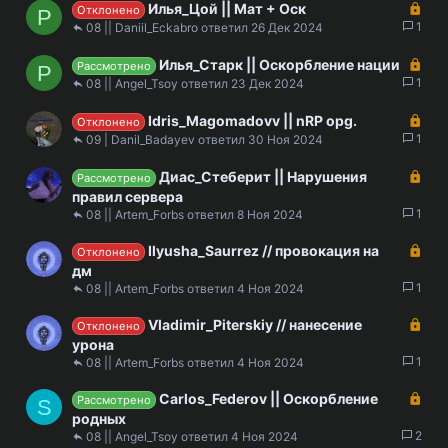
З
Илья_Цой || Мат + Оск
р
а
Отклонено
P
а
1
ы
08 || Daniil_Eckabro
26 Дек 2024
к
т
З
Илья_Старк || Оскорбление нации
р
а
Рассмотрено
P
а
1
ы
08 || Angel_Tsoy
23 Дек 2024
к
т
З
Idris_Magomadovv || nRP opg.
р
а
Отклонено
а
1
ы
09 | Danil_Badayev
30 Ноя 2024
к
т
З
Диас_Стеберит || Нарушения
р
а
Рассмотрено
а
ы
правил сервера
к
1
т
08 || Artem_Forbs
8 Ноя 2024
р
а
З
Ilyusha_Saurrez // провокация на
ы
Отклонено
а
дм
т
к
1
08 || Artem_Forbs
4 Ноя 2024
а
р
З
Vladimir_Piterskiy // нанесение
ы
Отклонено
а
урона
т
к
1
08 || Artem_Forbs
4 Ноя 2024
а
р
З
Carlos_Federov || Оскорбление
ы
Рассмотрено
S
а
родных
т
к
2
08 || Angel_Tsoy
4 Ноя 2024
а