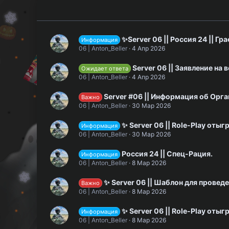
✨Server 06 || Россия 24 || Гр
Информация
06 | Anton_Beller
4 Апр 2026
Server 06 || Заявление на 
Ожидает ответа
06 | Anton_Beller
4 Апр 2026
Server #06 || Информация об Орга
Важно
06 | Anton_Beller
30 Мар 2026
✨ Server 06 || Role-Play оты
Информация
06 | Anton_Beller
30 Мар 2026
Россия 24 || Спец-Рация.
Информация
06 | Anton_Beller
8 Мар 2026
✨ Server 06 || Шаблон для провед
Важно
06 | Anton_Beller
8 Мар 2026
✨ Server 06 || Role-Play оты
Информация
06 | Anton_Beller
8 Мар 2026