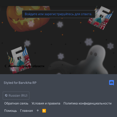
Войдите или зарегистрируйтесь для ответа.
Администрация области
Styled for Barvikha RP
Russian (RU)
Обратная связь
Условия и правила
Политика конфиденциальности
Помощь
Главная
R
S