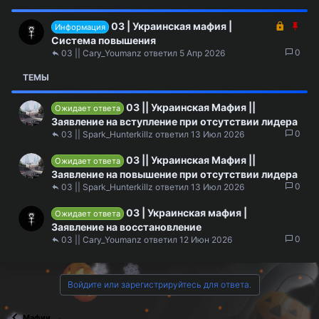
З
З
03 | Украинская мафия |
Информация
а
а
Система повышения
к
к
0
03 || Cary_Youmanz
5 Апр 2026
р
р
ТЕМЫ
ы
е
т
п
а
л
03 || Украинская Мафия ||
Ожидает ответа
е
Заявление на вступление при отсутствии лидера
н
0
03 || Spark_Hunterkillz
13 Июл 2026
о
03 || Украинская Мафия ||
Ожидает ответа
Заявление на повышение при отсутствии лидера
0
03 || Spark_Hunterkillz
13 Июл 2026
03 | Украинская мафия |
Ожидает ответа
Заявление на восстановление
0
03 || Cary_Youmanz
12 Июн 2026
Войдите или зарегистрируйтесь для ответа.
Мафии