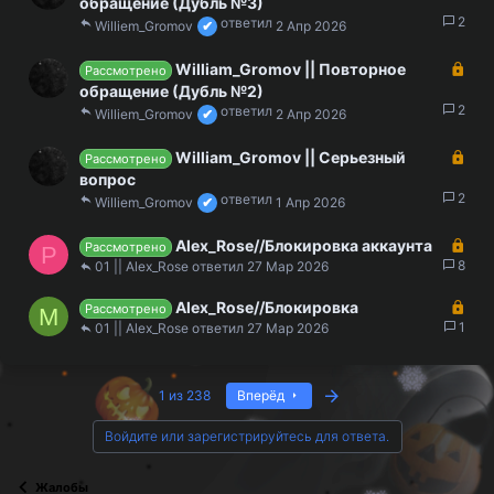
а
обращение (Дубль №3)
т
к
2
Williem_Gromov
2 Апр 2026
а
р
ы
З
William_Gromov || Повторное
Рассмотрено
т
а
обращение (Дубль №2)
а
к
2
Williem_Gromov
2 Апр 2026
р
ы
З
William_Gromov || Серьезный
Рассмотрено
т
а
вопрос
а
к
2
Williem_Gromov
1 Апр 2026
р
ы
З
Alex_Rose//Блокировка аккаунта
Рассмотрено
Р
т
а
8
01 || Alex_Rose
27 Мар 2026
а
к
З
Alex_Rose//Блокировка
р
Рассмотрено
М
а
1
ы
01 || Alex_Rose
27 Мар 2026
к
т
р
а
ы
Last
1 из 238
Вперёд
т
а
Войдите или зарегистрируйтесь для ответа.
Жалобы