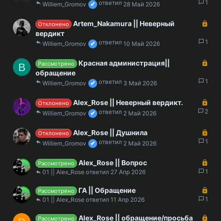
т
а
1
Williem_Gromov
28 Май 2026
а
к
р
З
Artem_Nakamura || Неверный
Отклонено
ы
а
вердикт
т
к
1
Williem_Gromov
10 Май 2026
а
р
ы
З
Красная администрация||
Рассмотрено
B
т
а
обращение
а
к
1
Williem_Gromov
3 Май 2026
р
ы
З
Alex_Rose || Неверный вердикт.
Отклонено
т
а
2
Williem_Gromov
2 Май 2026
а
к
р
З
Alex_Rose || Душнила
Отклонено
ы
а
1
Williem_Gromov
2 Май 2026
т
к
а
р
З
Alex_Rose || Вопрос
Рассмотрено
ы
а
1
01 || Alex_Rose
27 Апр 2026
т
к
а
З
ГА || Обращение
р
Рассмотрено
а
1
ы
01 || Alex_Rose
11 Апр 2026
к
т
З
Alex_Rose || обращение/просьба
р
а
Рассмотрено