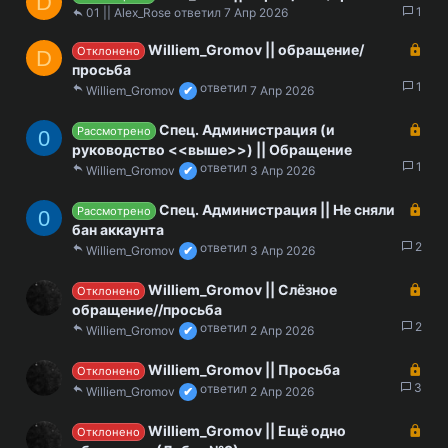
D
а
1
ы
01 || Alex_Rose
7 Апр 2026
к
т
З
Williem_Gromov || обращение/
р
а
Отклонено
D
а
ы
просьба
к
1
т
Williem_Gromov
7 Апр 2026
р
а
ы
З
Спец. Администрация (и
Рассмотрено
0
т
а
руководство <<выше>>) || Обращение
а
к
1
Williem_Gromov
3 Апр 2026
р
ы
З
Спец. Администрация || Не сняли
Рассмотрено
0
т
а
бан аккаунта
а
к
2
Williem_Gromov
3 Апр 2026
р
ы
З
Williem_Gromov || Слёзное
Отклонено
т
а
обращение//просьба
а
к
2
Williem_Gromov
2 Апр 2026
р
ы
З
Williem_Gromov || Просьба
Отклонено
т
а
3
Williem_Gromov
2 Апр 2026
а
к
р
З
Williem_Gromov || Ещё одно
Отклонено
ы