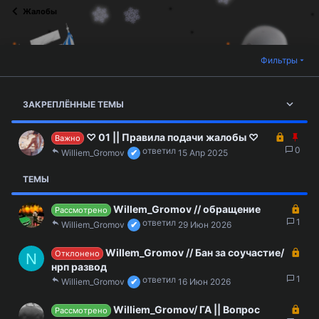
Жалобы
Фильтры
ЗАКРЕПЛЁННЫЕ ТЕМЫ
З
З
♡ 01 || Правила подачи жалобы ♡
Важно
а
а
0
Williem_Gromov
15 Апр 2025
к
к
р
р
ТЕМЫ
ы
е
т
п
З
Willem_Gromov // обращение
Рассмотрено
а
л
а
1
Williem_Gromov
29 Июн 2026
е
к
н
р
З
Willem_Gromov // Бан за соучастие/
Отклонено
N
о
ы
а
нрп развод
т
к
1
Williem_Gromov
16 Июн 2026
а
р
ы
З
Williem_Gromov/ ГА || Вопрос
Рассмотрено