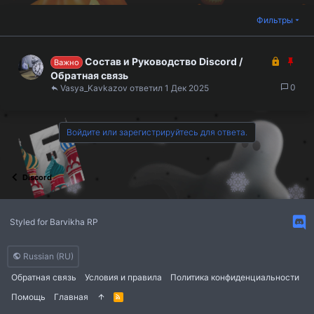
Фильтры
З
З
Состав и Руководство Discord /
Важно
а
а
Обратная связь
к
к
0
Vasya_Kavkazov
1 Дек 2025
р
р
ы
е
т
п
Войдите или зарегистрируйтесь для ответа.
а
л
е
н
Discord
о
Styled for Barvikha RP
Russian (RU)
Обратная связь
Условия и правила
Политика конфиденциальности
Помощь
Главная
R
S